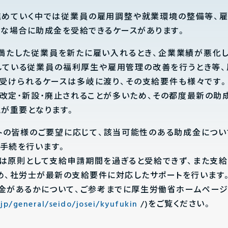
めていく中では従業員の雇用調整や就業環境の整備等、
うな場合に助成金を受給できるケースがあります。
満たした従業員を新たに雇い入れるとき、企業業績が悪化
している従業員の福利厚生や雇用管理の改善を行うとき等
受けられるケースは多岐に渡り、その支給要件も様々です
改定・新設・廃止されることが多いため、その都度最新の助
とが重要となります。
ントの皆様のご要望に応じて、該当可能性のある助成金につい
手続を行います。
は原則として支給申請期間を過ぎると受給できず、また支
め、社労士が最新の支給要件に対応したサポートを行います
金があるかについて、ご参考までに厚生労働省ホームページ
p/general/seido/josei/kyufukin
/)をご覧ください。