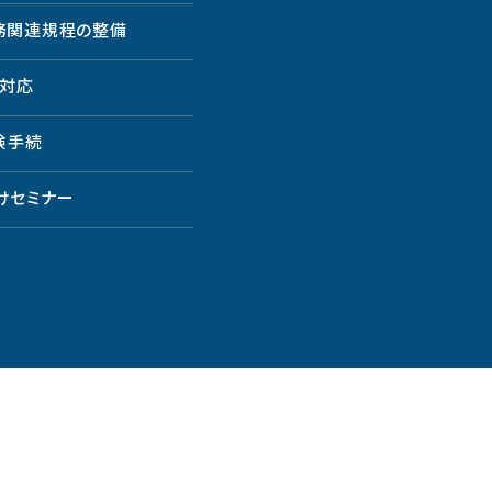
務関連規程の整備
対応
険手続
けセミナー