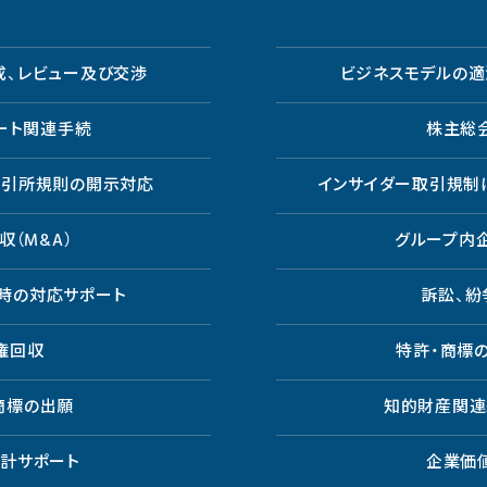
成、レビュー及び交渉
ビジネスモデルの適
ート関連手続
株主総
取引所規則の開示対応
インサイダー取引規制
収（M&A）
グループ内
時の対応サポート
訴訟、紛
権回収
特許・商標
商標の出願
知的財産関連
会計サポート
企業価