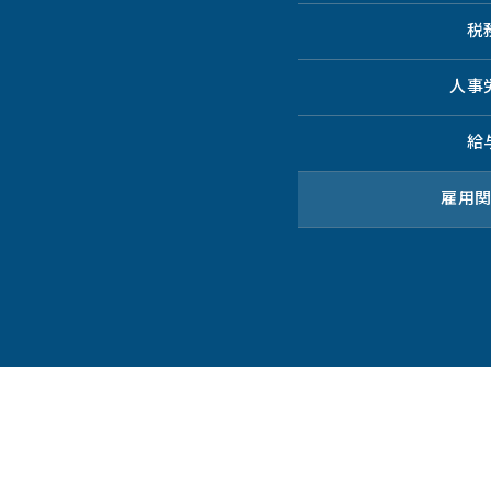
税
人事
給
雇用