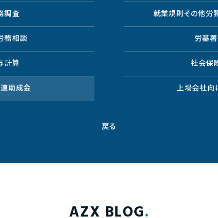
務調査
就業規則その他労
労務相談
労基署
与計算
社会保
関連助成金
上場会社向
戻る
AZX BLOG