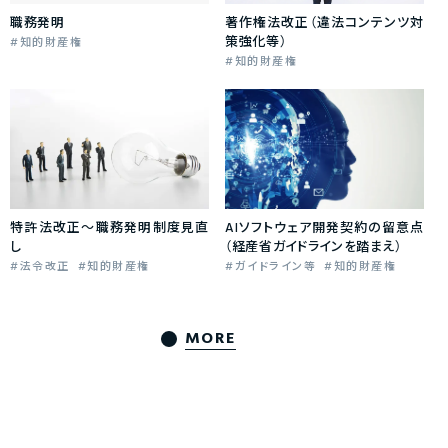
職務発明
著作権法改正（違法コンテンツ対
策強化等）
知的財産権
知的財産権
特許法改正～職務発明制度見直
AIソフトウェア開発契約の留意点
し
（経産省ガイドラインを踏まえ）
法令改正
知的財産権
ガイドライン等
知的財産権
MORE