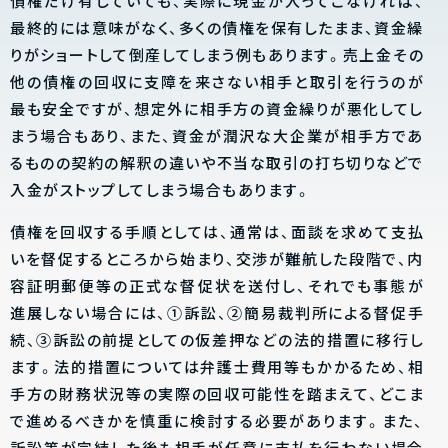
債権だけ有していても、実際に現金が入ってこなければ、
最終的には意味がなく、多くの債権を保有したまま、資金繰
りがショートして倒産してしまう例もあります。売上金その
他の債権の回収に支障を来さない相手と取引を行うのが
最も安全ですが、想定外に相手方の資金繰りが悪化してし
まう場合もあり、また、資金が潤沢な大企業が相手方であ
るものの契約の解釈の違いや不当な取引の打ち切りなどで
入金がストップしてしまう場合もあります。
債権を回収する手順としては、通常は、面談を求めて支払
いを督促するところから始まり、交渉が難航した段階で、内
容証明郵便等の正式な督促状を送付し、それでも事態が
進展しない場合には、①訴訟、②簡易裁判所による督促手
続、③訴訟の前提としての仮差押などの法的措置に移行し
ます。法的措置については弁護士費用等もかかるため、相
手方の財務状況等の実際の回収可能性を踏まえて、どこま
で進めるべきかを慎重に検討する必要があります。また、