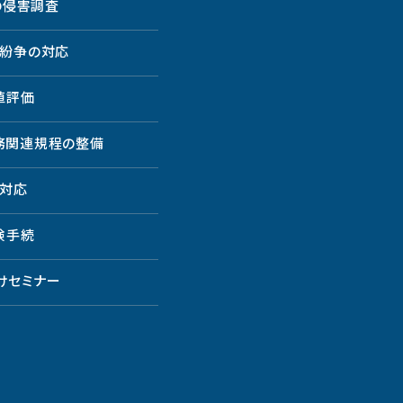
の侵害調査
紛争の対応
値評価
務関連規程の整備
対応
険手続
けセミナー