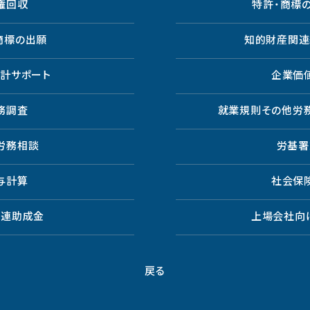
権回収
特許・商標
商標の出願
知的財産関連
会計サポート
企業価
務調査
就業規則その他労
労務相談
労基署
与計算
社会保
関連助成金
上場会社向
戻る