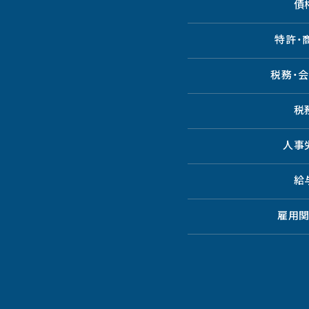
債
特許・
税務・
税
人事
給
雇用