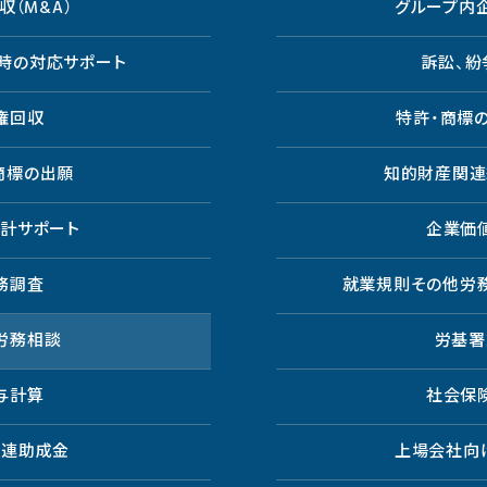
収（M&A）
グループ内
時の対応サポート
訴訟、紛
権回収
特許・商標
商標の出願
知的財産関連
会計サポート
企業価
務調査
就業規則その他労
労務相談
労基署
与計算
社会保
関連助成金
上場会社向