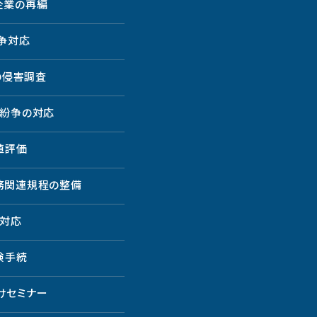
企業の再編
争対応
の侵害調査
紛争の対応
値評価
務関連規程の整備
対応
険手続
けセミナー