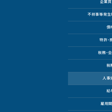
企業買
不祥事等発生
債
特許・
税務・
税
人事
給
雇用