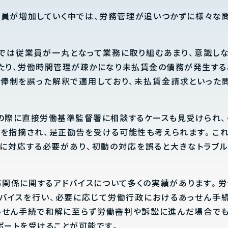
員が増加していく中では、労務管理が追いつかずに様々な
では従業員が一丸となって業務に取り組むあまり、意識し
たり、労働時間管理が疎かになり未払賃金の債務が発生する
俸制を誤った解釈で適用しており、未払賃金請求といった
の際に直接労働基準監督署に相談するケースも見受けられ、
を指摘され、是正勧告を受ける可能性も考えられます。こ
に対応する必要があり、初動の対応を誤ると大きなトラブ
労務関係に関するアドバイスについて多くの実績があります。
バイスを行い、必要に応じて労働行政におけるあっせん手
っせん手続で和解に至らず労働審判や訴訟に進んだ場合で
ポートを受けることが可能です。