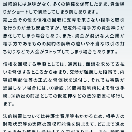
最終的には意味がなく、多くの債権を保有したまま、資金繰
りがショートして倒産してしまう例もあります。
売上金その他の債権の回収に支障を来さない相手と取引
を行うのが最も安全ですが、想定外に相手方の資金繰りが
悪化してしまう場合もあり、また、資金が潤沢な大企業が
相手方であるものの契約の解釈の違いや不当な取引の打
ち切りなどで入金がストップしてしまう場合もあります。
債権を回収する手順としては、通常は、面談を求めて支払
いを督促するところから始まり、交渉が難航した段階で、内
容証明郵便等の正式な督促状を送付し、それでも事態が
進展しない場合には、①訴訟、②簡易裁判所による督促手
続、③訴訟の前提としての仮差押などの法的措置に移行し
ます。
法的措置については弁護士費用等もかかるため、相手方の
財務状況等の実際の回収可能性を踏まえて、どこまで進め