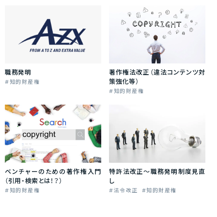
職務発明
著作権法改正（違法コンテンツ対
策強化等）
知的財産権
知的財産権
ベンチャーのための著作権入門
特許法改正～職務発明制度見直
（引用・検索とは！？）
し
知的財産権
法令改正
知的財産権